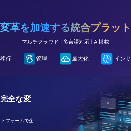
変革を加速する統合プラッ
マルチクラウド | 多言語対応 | AI搭載
移行
管理
最大化
インサ
。
完全な変
ットフォームで企