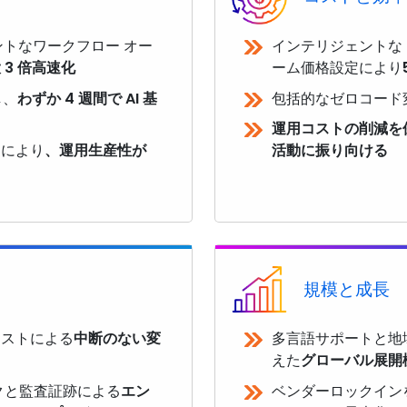
ントなワークフロー オー
インテリジェントな 
 3 倍高速化
ーム価格設定により
し、
わずか 4 週間で AI 基
包括的なゼロコード
運用コストの削減を
スにより
、運用生産性が
活動に振り向ける
規模と成長
テストによる
中断のない変
多言語サポートと地
えた
グローバル展開
クと監査証跡による
エン
ベンダーロックイン