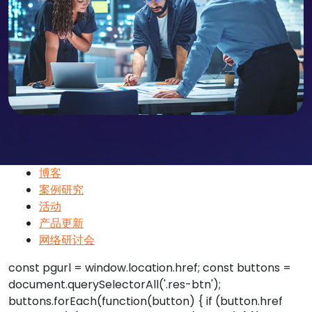
博客
案例研究
活动
产品更新
网络研讨会
const pgurl = window.location.href; const buttons =
document.querySelectorAll('.res-btn');
buttons.forEach(function(button) { if (button.href