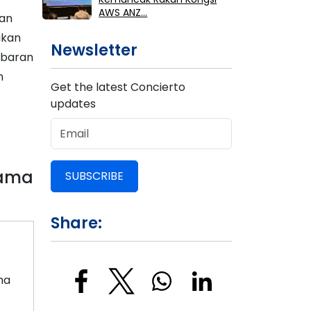
AWS ANZ…
han
akan
Newsletter
abaran
n
Get the latest Concierto
updates
tama
SUBSCRIBE
Share:
ma