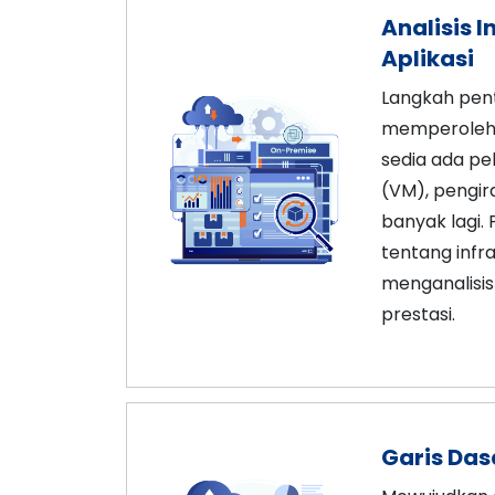
Analisis 
Aplikasi
Langkah pen
memperoleh 
sedia ada pe
(VM), pengir
banyak lagi
tentang inf
menganalisis
prestasi.
Garis Das