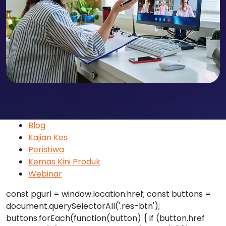
Blog
Kajian Kes
Peristiwa
Kemas Kini Produk
Webinar
const pgurl = window.location.href; const buttons =
document.querySelectorAll('.res-btn');
buttons.forEach(function(button) { if (button.href