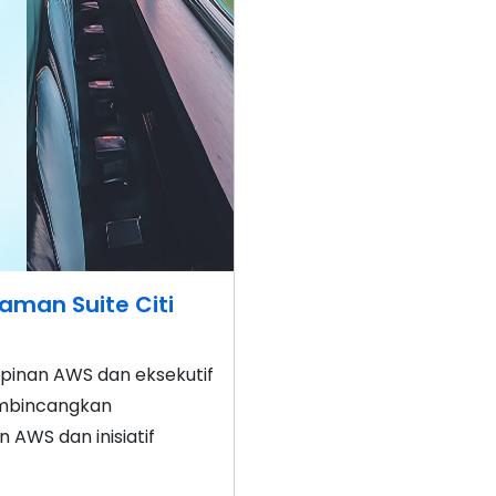
aman Suite Citi
mpinan AWS dan eksekutif
embincangkan
WS dan inisiatif