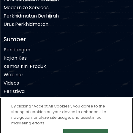
Modernize Services
Perkhidmatan Berhijrah
Urus Perkhidmatan
Sumber
Pandangan
Kajian Kes
Kemas Kini Produk
Webinar
Videos
Peristiwa
By clicking “Accept All Cookies”, you agree to the
Penafian
Syarat penggunaan
Dasar Privasi
storing of cookies on your device to enhance site
navigation, analyze site usage, and assist in our
Dasar Kuki
Cookies Settings
marketing efforts.