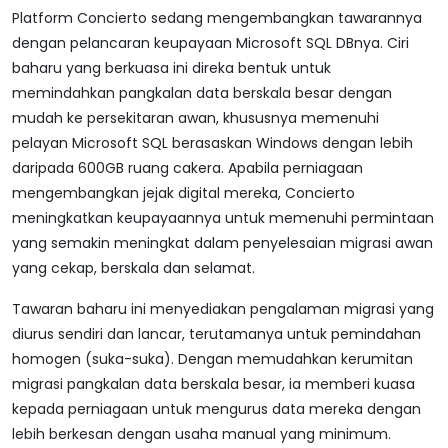
Platform Concierto sedang mengembangkan tawarannya
dengan pelancaran keupayaan Microsoft SQL DBnya. Ciri
baharu yang berkuasa ini direka bentuk untuk
memindahkan pangkalan data berskala besar dengan
mudah ke persekitaran awan, khususnya memenuhi
pelayan Microsoft SQL berasaskan Windows dengan lebih
daripada 600GB ruang cakera. Apabila perniagaan
mengembangkan jejak digital mereka, Concierto
meningkatkan keupayaannya untuk memenuhi permintaan
yang semakin meningkat dalam penyelesaian migrasi awan
yang cekap, berskala dan selamat.
Tawaran baharu ini menyediakan pengalaman migrasi yang
diurus sendiri dan lancar, terutamanya untuk pemindahan
homogen (suka-suka). Dengan memudahkan kerumitan
migrasi pangkalan data berskala besar, ia memberi kuasa
kepada perniagaan untuk mengurus data mereka dengan
lebih berkesan dengan usaha manual yang minimum.