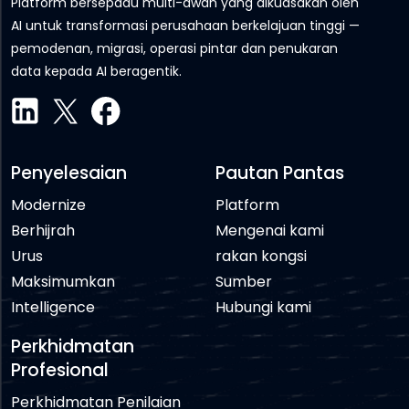
Platform bersepadu multi-awan yang dikuasakan oleh
AI untuk transformasi perusahaan berkelajuan tinggi —
pemodenan, migrasi, operasi pintar dan penukaran
data kepada AI beragentik.
Penyelesaian
Pautan Pantas
Modernize
Platform
Berhijrah
Mengenai kami
Urus
rakan kongsi
Maksimumkan
Sumber
Intelligence
Hubungi kami
Perkhidmatan
Profesional
Perkhidmatan Penilaian