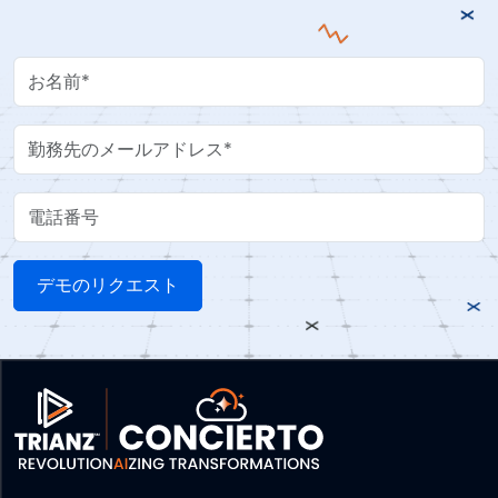
Your Name
Work Email
電話番号