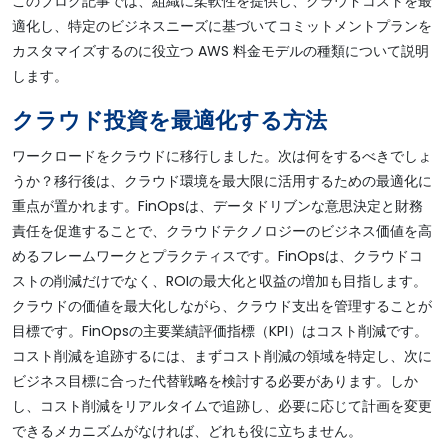
このブログ記事では、組織に柔軟性を提供し、クラウドコストを最
適化し、特定のビジネスニーズに基づいてコミットメントプランを
カスタマイズするのに役立つ AWS 料金モデルの種類について説明
します。
クラウド投資を最適化する方法
ワークロードをクラウドに移行しました。次は何をするべきでしょ
うか？移行後は、クラウド環境を最大限に活用するための最適化に
重点が置かれます。FinOpsは、データドリブンな意思決定と財務
責任を促進することで、クラウドテクノロジーのビジネス価値を高
めるフレームワークとプラクティスです。FinOpsは、クラウドコ
ストの削減だけでなく、ROIの最大化と収益の増加も目指します。
クラウドの価値を最大化しながら、クラウド支出を管理することが
目標です。FinOpsの主要業績評価指標（KPI）はコスト削減です。
コスト削減を追跡するには、まずコスト削減の領域を特定し、次に
ビジネス目標に合った代替戦略を検討する必要があります。しか
し、コスト削減をリアルタイムで追跡し、必要に応じて計画を変更
できるメカニズムがなければ、どれも役に立ちません。