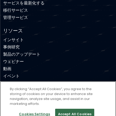
サービスを最新化する
移行サービス
管理サービス
リソース
インサイト
事例研究
製品のアップデート
ウェビナー
動画
イベント
By clicking “Accept All Cookies”, you agree to the
免責事項
利用規約
プライバシーポリシー
storing of cookies on your device to enhance site
navigation, analyze site usage, and assist in our
クッキーポリシー
Cookies Settings
marketing efforts.
Copyright © 2026 Concierto, All rights reserved.
Cookies Settings
Accept All Cookies