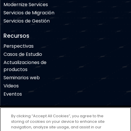
Modernize Services
Servicios de Migración
Servicios de Gestión
Recursos
Perspectivas
Casos de Estudio
Actualizaciones de
productos
Seminarios web
Videos
Eventos
Descargo de responsabilidad
Términos de uso
By clicking “Accept All Cookies”, you agree to the
Política de privacidad
Política de cookies
storing of cookies on your device to enhance site
navigation, analyze site usage, and assist in our
Cookies Settings