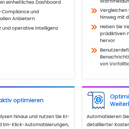
Warnmeldun
in einheitliches Dashboard
Vergleichen 
-Compliance und
hinweg mit d
 allen Anbietern
Heben Sie V
und operative Intelligenz
prädiktiven
hervor
Benutzerdefin
Benachrichti
von Vorfallti
Optimi
ktiv optimieren
Weiter
lysen hinaus und nutzen Sie KI-
Automatisieren Si
 Ein-Klick-Automatisierungen,
detaillierter Kost