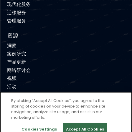
现代化服务
迁移服务
管理服务
资源
洞察
案例研究
产品更新
网络研讨会
视频
活动
By clicking “Accept All Cookies”, you agree to the
免责声明
使用条款
隐私政策
Cookie 政策
storing of cookies on your device to enhance site
navigation, analyze site usage, and assist in our
Cookies Settings
marketing efforts.
版权所有© 2026 Concierto, All rights reserved.
Cookies Settings
Accept All Cookies