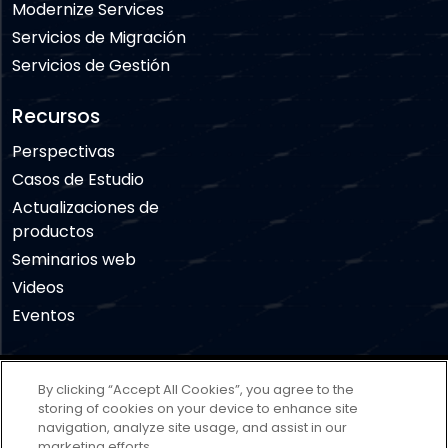
Modernize Services
Servicios de Migración
Servicios de Gestión
Recursos
Perspectivas
Casos de Estudio
Actualizaciones de
productos
Seminarios web
Videos
Eventos
Descargo de responsabilidad
Términos de uso
By clicking “Accept All Cookies”, you agree to the
Política de privacidad
Política de cookies
storing of cookies on your device to enhance site
navigation, analyze site usage, and assist in our
Cookies Settings
marketing efforts.