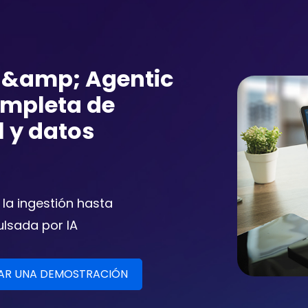
s &amp; Agentic
ompleta de
al y datos
 la ingestión hasta
ulsada por IA