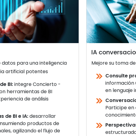
IA conversaci
datos para una inteligencia
Mejore su toma de
a artificial potentes
Consulte pr
información 
de BI:
integre Concierto -
en lenguaje in
con herramientas de BI
periencia de análisis
Conversacio
Participe en
conocimient
s de BI e IA:
desarrollar
 consumiendo productos de
Perspectivas
les, agilizando el flujo de
estructurado