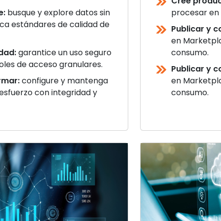
Cree produc
e:
busque y explore datos sin
procesar en a
ica estándares de calidad de
Publicar y c
en Marketpla
dad:
garantice un uso seguro
consumo.
les de acceso granulares.
Publicar y c
rmar:
configure y mantenga
en Marketpla
esfuerzo con integridad y
consumo.