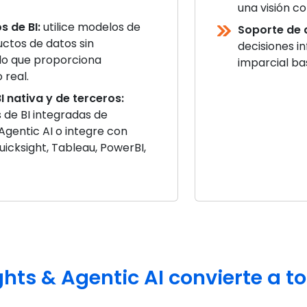
una visión c
s de BI:
utilice modelos de
Soporte de 
uctos de datos sin
decisiones 
lo que proporciona
imparcial ba
 real.
 nativa y de terceros:
s de BI integradas de
 Agentic AI o integre con
cksight, Tableau, PowerBI,
ghts & Agentic AI convierte a t