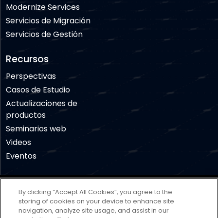
Modernize Services
Servicios de Migración
Servicios de Gestión
Recursos
Perspectivas
Casos de Estudio
Actualizaciones de
productos
Seminarios web
Videos
Eventos
Descargo de responsabilidad
Términos de uso
By clicking “Accept All Cookies”, you agree to the
Política de privacidad
Política de cookies
storing of cookies on your device to enhance site
navigation, analyze site usage, and assist in our
Cookies Settings