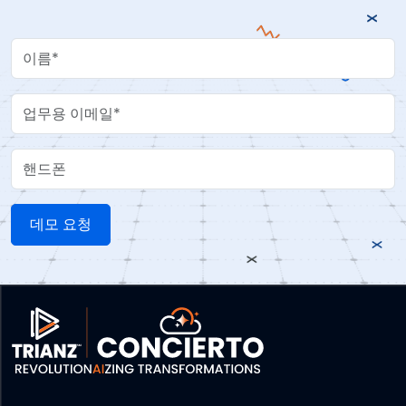
Your Name
Work Email
핸드폰