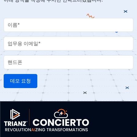
Your Name
Work Email
핸드폰