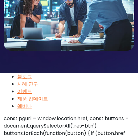
블로그
사례 연구
이벤트
제품 업데이트
웨비나
const pgurl = window.location.href; const buttons =
document.querySelectorAll('.res-btn');
buttons.forEach(function(button) { if (button.href