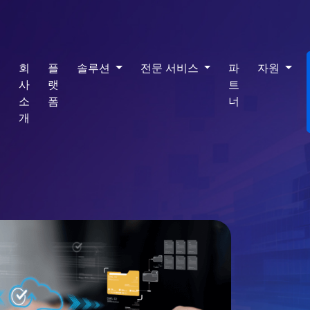
회
플
솔루션
전문 서비스
파
자원
사
랫
트
소
폼
너
개