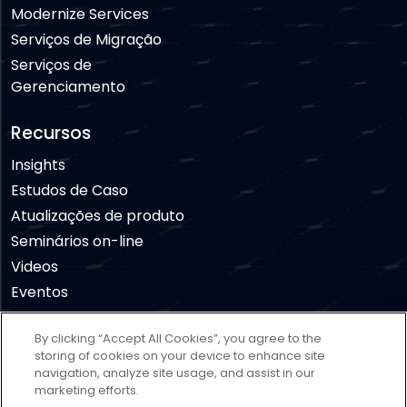
Modernize Services
Serviços de Migração
Serviços de
Gerenciamento
Recursos
Insights
Estudos de Caso
Atualizações de produto
Seminários on-line
Videos
Eventos
By clicking “Accept All Cookies”, you agree to the
Aviso legal
Termos de uso
Política de Privacidade
storing of cookies on your device to enhance site
navigation, analyze site usage, and assist in our
Política de Cookies
Cookies Settings
marketing efforts.