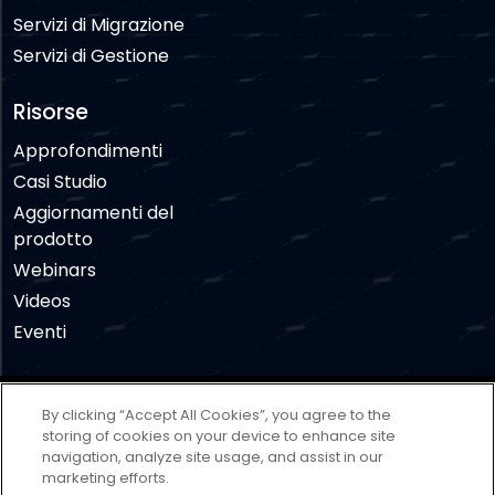
Servizi di Migrazione
Servizi di Gestione
Risorse
Approfondimenti
Casi Studio
Aggiornamenti del
prodotto
Webinars
Videos
Eventi
Disclaimer
Termini di utilizzo
By clicking “Accept All Cookies”, you agree to the
Informativa sulla privacy
Politica dei cookie
storing of cookies on your device to enhance site
navigation, analyze site usage, and assist in our
Cookies Settings
marketing efforts.