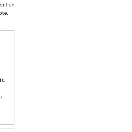
dant un
pte.
fs,
s