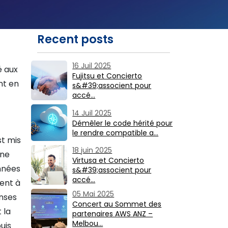
Recent posts
16 Juil 2025
é aux
Fujitsu et Concierto
nt en
s&#39;associent pour
accé…
14 Juil 2025
Démêler le code hérité pour
le rendre compatible a…
st mis
18 juin 2025
une
Virtusa et Concierto
onnées
s&#39;associent pour
accé…
ment à
05 Mai 2025
enses
Concert au Sommet des
 la
partenaires AWS ANZ –
Melbou…
uis