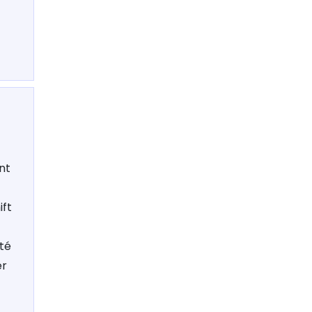
nt
ift
ité
er