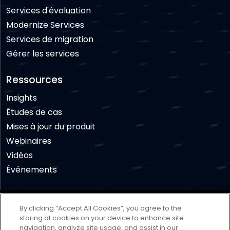
Services d'évaluation
Modernize Services
Services de migration
Gérer les services
Ressources
Insights
Études de cas
Mises à jour du produit
Webinaires
Vidéos
Événements
Avertissement
Conditions d'utilisation
By clicking “Accept All Cookies”, you agree to the
Politique de confidentialité
Politique des cookies
storing of cookies on your device to enhance site
navigation, analyze site usage, and assist in our