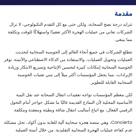
مقدمة
تتزايد درجة نضج السحابة، ولكن حتى مع كل التقدم التكنولوجي، لا تزال
الشركات تعاني من عمليات الهجرة الأكثر تعقيدًا واستهلاكًا للوقت وتكلفة
مما ينبغي.
تتطلع الشركات في جميع أنحاء العالم إلى الحوسبة السحابية لتحديث
العمليات وتحويل العمليات، والاستفادة من الذكاء الاصطناعي والأتمتة. توفر
الحوسبة السحابية إمكانات كبيرة لتحسين الإنتاجية وتسريع الابتكار وزيادة
الإيرادات، مما يجعل المؤسسات أكثر ميلاً إلى تبني تقنيات الحوسبة
السحابية القابلة للتطوير.
لكن معظم المؤسسات تواجه تعقيدات انتقال السحابة عند نقل البنية
الأساسية المحلية لأن النماذج القديمة غالبًا ما تشكل حواجز أمام التحول
الرقمي الفعال، مع اتباع أساليب انتقال شاقة وبطيئة ومعقدة ومكلفة.
Concierto، وهي منصة هجرة سحابية آلية للغاية بدون أكواد، تحل مشكلة
عدم كفاءة عمليات الهجرة السحابية التقليدية. من خلال أتمتة العملية