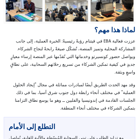
لماذا هذا مهم؟
عززت فعالية EBA في فيتنام رؤيةً رئيسيةً: الخبرة العملية، إلى جانب
المشاركة المحلية وتميز المنصة، تُشكّل صيغةً رابحةً لنجاح الشركاء.
ويواصل حضور كونسيرتو وخدماتها التي تُقدّمها عبر المنصة إرساء معيارٍ
جديدٍ في كيفية تمكين الشركاء من تسريع رحلاتهم السحابية، على نطاقٍ
واسعٍ وبثقة.
وقد مهد الحدث الطريق أيضًا لمبادرات مماثلة في مجال "إيجاد الحلول
العملية" في مختلف أنحاء رابطة دول جنوب شرق آسيا، بما في ذلك
الجلسات القادمة في إندونيسيا والفلبين ــ وهو ما يوسع نطاق التزامنا
بتمكين الشركاء في مختلف أنحاء المنطقة.
التطلع إلى الأمام
مع تزايد الطلب على تبني السحابة المُبسّطة والآلية للغاية، تُواصل