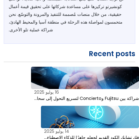
كونشيرتو تركيزها على مساعدة شركائها على تحقيق قيمة أعمال
حقيقية، من خلال منصات مُصممة للتنفيذ والمرونة والتوسّع. نحن
متحمسون لمواصلة هذه الرحلة في منطقة آسيا والمحيط الهادئ،
شراكة عملية تلو الأخرى.
Recent posts
16 يوليو 2025
شراكة بين Fujitsu وConcierto لتسريع التحول إلى سحا…
14 يوليو 2025
فك تشابك الكود القديم لجعله جاهزًا للذكاء الاصطناع…