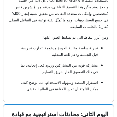
باستخدام منصة Concierto MIGRATE ، كل ذلك في جلسة
واحدة. وقد مكّن هذا التنسيق التفاعلي، بدعم من مُيسّرين فنيين
مُتخصصين وإمكانات متعددة اللغات، من تحقيق نسبة إنجاز 100%
في جميع السيناريوهات، وهو ما يُمثّل نقلة نوعية في التفاعل العملي
مُقارنةً بالجلسات السابقة.
ومن أبرز النقاط التي تم تسليط الضوء عليها:
تجربة سلسة وعالية الجودة مدعومة بتجارب تجريبية
قبل الجلسة ودعم للغة المحلية
مشاركة قوية من المشاركين وردود فعل إيجابية، بما
في ذلك التصفيق الحار لفريق التسليم
استقرار المنصة وسهولة الاستخدام، مما يوضح كيف
يمكن للأتمتة أن تعزز الكفاءة في العالم الحقيقي
اليوم الثاني: محادثات استراتيجية مع قيادة